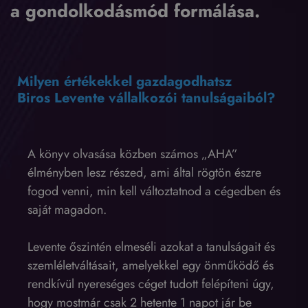
a gondolkodásmód formálása.
Milyen értékekkel gazdagodhatsz
Biros Levente vállalkozói tanulságaiból?
A könyv olvasása közben számos „AHA”
élményben lesz részed, ami által rögtön észre
fogod venni, min kell változtatnod a cégedben és
saját magadon.
Levente őszintén elmeséli azokat a tanulságait és
szemléletváltásait, amelyekkel egy önműködő és
rendkívül nyereséges céget tudott felépíteni úgy,
hogy mostmár csak 2 hetente 1 napot jár be