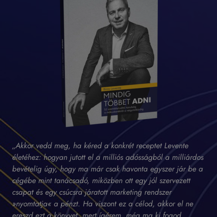
„Akkor vedd meg, ha kéred a konkrét receptet Levente
életéhez: hogyan jutott el a milliós adósságból a milliárdos
bevételig úgy, hogy ma már csak havonta egyszer jár be a
cégébe mint tanácsadó, miközben ott egy jól szervezett
csapat és egy csúcsra járatott marketing rendszer
»nyomtatja« a pénzt. Ha viszont ez a célod, akkor el ne
ereszd ezt a könyvet, mert ígérem, még ma ki fogod