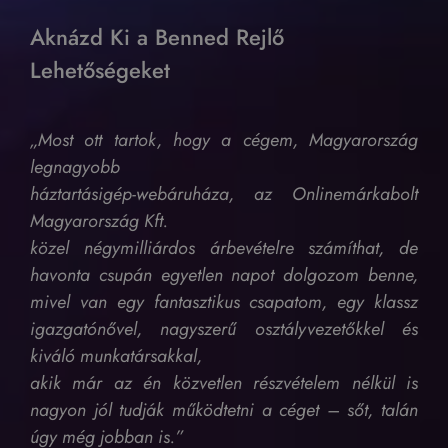
Aknázd Ki a Benned Rejlő
Lehetőségeket
„Most ott tartok, hogy a cégem, Magyarország
legnagyobb
háztartásigép-webáruháza, az Onlinemárkabolt
Magyarország Kft.
közel négymilliárdos árbevételre számíthat, de
havonta
csupán egyetlen napot dolgozom benne,
mivel van egy
fantasztikus csapatom, egy klassz
igazgatónővel,
nagyszerű osztályvezetőkkel és
kiváló munkatársakkal,
akik már az én közvetlen részvételem nélkül is
nagyon jól tudják
működtetni a céget – sőt, talán
úgy még jobban is.”