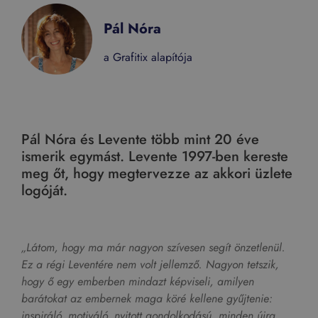
Pál Nóra
a Grafitix alapítója
Pál Nóra és Levente több mint 20 éve
ismerik egymást. Levente 1997-ben kereste
meg őt, hogy megtervezze az akkori üzlete
logóját.
„Látom, hogy ma már nagyon szívesen segít önzetlenül.
Ez a régi Leventére nem volt jellemző. Nagyon tetszik,
hogy ő egy emberben mindazt képviseli, amilyen
barátokat az embernek maga köré kellene gyűjtenie:
inspiráló, motiváló, nyitott gondolkodású, minden újra