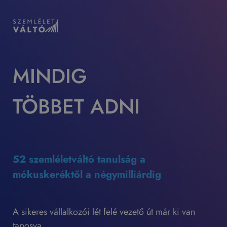
MINDIG
TÖBBET ADNI
52 szemléletváltó tanulság a
mókuskeréktől a négymilliárdig
A sikeres vállalkozói lét felé vezető út már ki van
taposva