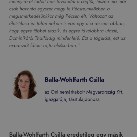
mennyire el tudott már távolodni a cégtől, hiszen ma már
csak havonta egyszer megy le Pécsre,miközben a
megismerkedésünkkor még Pécsen élt. Változott az
életstílusa is: talán nekem is van egy pici részem abban,
hogy egyre többet utazik, és egyre távolabbra utazik,
Dominikától Thaiföldig mindenfelé. Ezt a tágulást, ezt az
expanziót látom rajta elsősorban.”
Balla-Wohlfarth Csilla
az Onlinemárkabolt Magyarország Kft.
igazgatója, társtulajdonosa
Balla-Wohlfarth Csilla eredetileg egy másik