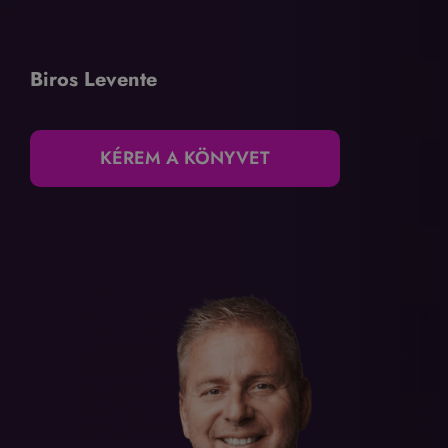
Biros Levente
KÉREM A KÖNYVET