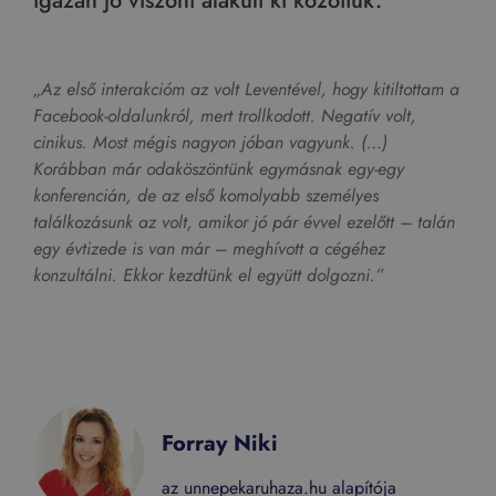
igazán jó viszont alakult ki közöttük.
„Az első interakcióm az volt Leventével, hogy kitiltottam a
Facebook-oldalunkról, mert trollkodott. Negatív volt,
cinikus. Most mégis nagyon jóban vagyunk. (…)
Korábban már odaköszöntünk egymásnak egy-egy
konferencián, de az első komolyabb személyes
találkozásunk az volt, amikor jó pár évvel ezelőtt – talán
egy évtizede is van már – meghívott a cégéhez
konzultálni. Ekkor kezdtünk el együtt dolgozni.”
Forray Niki
az unnepekaruhaza.hu alapítója