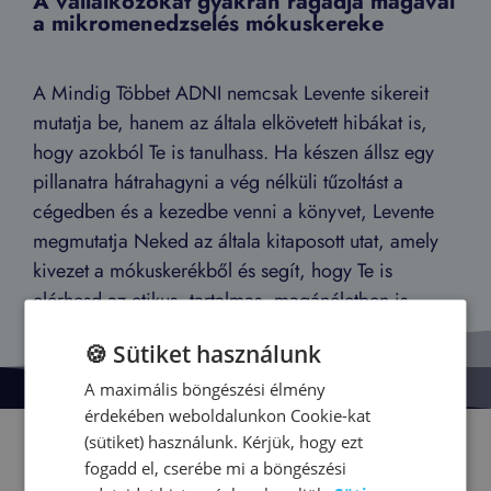
A vállalkozókat gyakran ragadja magával
a mikromenedzselés mókuskereke
A Mindig Többet ADNI nemcsak Levente sikereit
mutatja be, hanem az általa elkövetett hibákat is,
hogy azokból Te is tanulhass. Ha készen állsz egy
pillanatra hátrahagyni a vég nélküli tűzoltást a
cégedben és a kezedbe venni a könyvet, Levente
megmutatja Neked az általa kitaposott utat, amely
kivezet a mókuskerékből és segít, hogy Te is
elérhesd az etikus, tartalmas, magánéletben is
gazdag vállalkozói létet.
🍪 Sütiket használunk
A maximális böngészési élmény
érdekében weboldalunkon Cookie-kat
(sütiket) használunk. Kérjük, hogy ezt
fogadd el, cserébe mi a böngészési