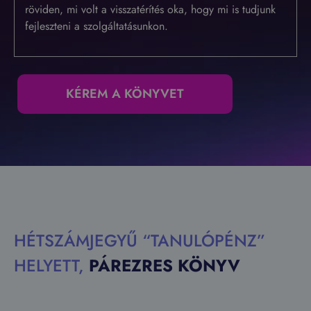
röviden, mi volt a visszatérítés oka, hogy mi is tudjunk
fejleszteni a szolgáltatásunkon.
KÉREM A KÖNYVET
HÉTSZÁMJEGYŰ “TANULÓPÉNZ”
HELYETT,
PÁREZRES KÖNYV