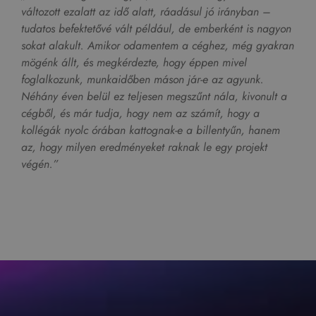
változott ezalatt az idő alatt, ráadásul jó irányban –
tudatos befektetővé vált például, de emberként is nagyon
sokat alakult. Amikor odamentem a céghez, még gyakran
mögénk állt, és megkérdezte, hogy éppen mivel
foglalkozunk, munkaidőben máson jár-e az agyunk.
Néhány éven belül ez teljesen megszűnt nála, kivonult a
cégből, és már tudja, hogy nem az számít, hogy a
kollégák nyolc órában kattognak-e a billentyűn, hanem
az, hogy milyen eredményeket raknak le egy projekt
végén.”