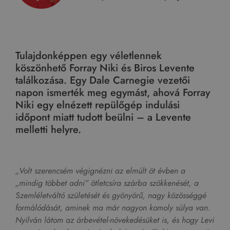
Tulajdonképpen egy véletlennek
köszönhető Forray Niki és Biros Levente
találkozása. Egy Dale Carnegie vezetői
napon ismerték meg egymást, ahová Forray
Niki egy elnézett repülőgép indulási
időpont miatt tudott beülni – a Levente
melletti helyre.
„Volt szerencsém végignézni az elmúlt öt évben a
„mindig többet adni” ötletcsíra szárba szökkenését, a
Szemléletváltó születését és gyönyörű, nagy közösséggé
formálódását, aminek ma már nagyon komoly súlya van.
Nyilván látom az árbevétel-növekedésüket is, és hogy Levi