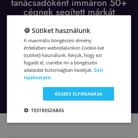
tanácsadóként immáron 50+
cégnek segített márkát
építeni.
🍪 Sütiket használunk
A maximális böngészési élmény
érdekében weboldalunkon Cookie-kat
(sütiket) használunk. Kérjük, hogy ezt
JÓL HANGZIK, OTT A
fogadd el, cserébe mi a böngészési
HELYEM!
adataidat biztonságban kezeljük.
Süti
tájékoztató
ÖSSZES ELFOGADÁSA
TESTRESZABÁS