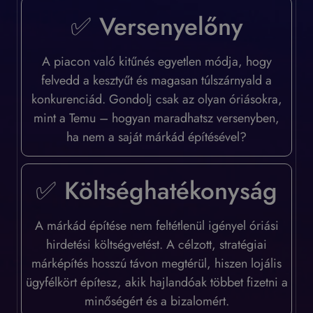
✅ Versenyelőny
A piacon való kitűnés egyetlen módja, hogy
felvedd a kesztyűt és magasan túlszárnyald a
konkurenciád. Gondolj csak az olyan óriásokra,
mint a Temu – hogyan maradhatsz versenyben,
ha nem a saját márkád építésével?
✅ Költséghatékonyság
A márkád építése nem feltétlenül igényel óriási
hirdetési költségvetést. A célzott, stratégiai
márképítés hosszú távon megtérül, hiszen lojális
ügyfélkört építesz, akik hajlandóak többet fizetni a
minőségért és a bizalomért.