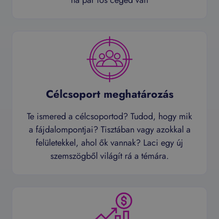
ha pár fős céged van
Célcsoport meghatározás
Te ismered a célcsoportod? Tudod, hogy mik
a fájdalompontjai? Tisztában vagy azokkal a
felületekkel, ahol ők vannak? Laci egy új
szemszögből világít rá a témára.