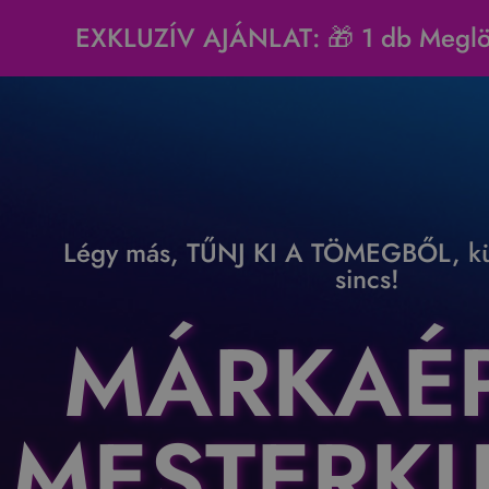
EXKLUZÍV AJÁNLAT: 🎁 1 db Meglök
Légy más, TŰNJ KI A TÖMEGBŐL, kü
sincs!
MÁRKAÉP
MESTERK