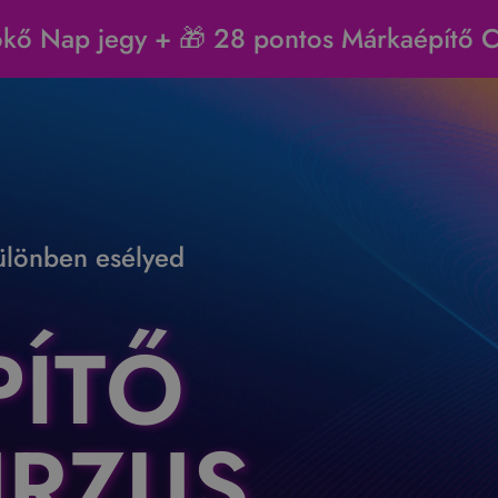
ő Nap jegy + 🎁 28 pontos Márkaépítő Ch
lönben esélyed
ÍTŐ
URZUS