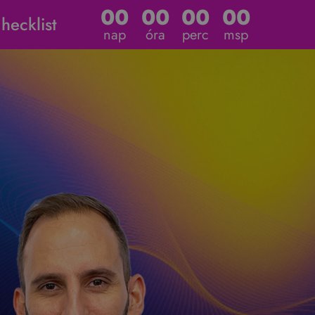
00
00
00
00
ecklist
nap
óra
perc
msp