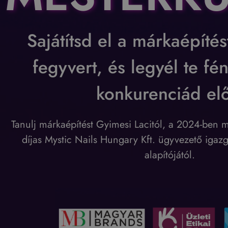
Sajátítsd el a márkaépítést
fegyvert, és legyél te fé
konkurenciád elő
Tanulj márkaépítést Gyimesi Lacitól, a 2024-ben 
díjas Mystic Nails Hungary Kft. ügyvezető igazg
alapítójától.