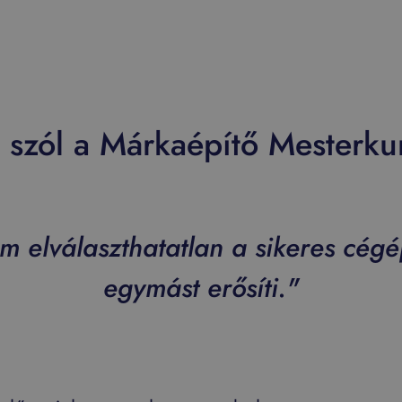
l szól a Márkaépítő Mesterku
m elválaszthatatlan a sikeres cégép
egymást erősíti."