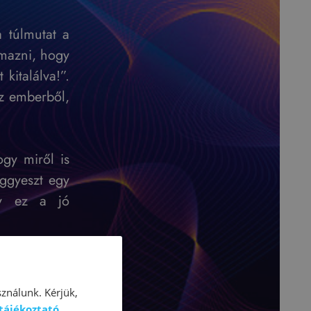
 túlmutat a
lmazni, hogy
kitalálva!”.
az emberből,
gy miről is
iggyeszt egy
gy ez a jó
udj tűnni a
ználunk. Kérjük,
 tájékoztató