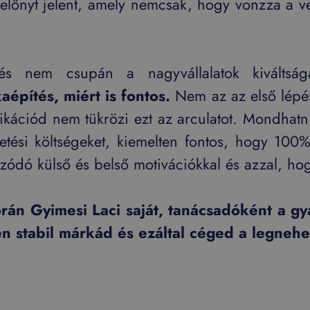
nyelőnyt jelent, amely nemcsak, hogy vonzza a ve
.
s nem csupán a nagyvállalatok kiváltsá
építés, miért is fontos.
Nem az az első lépé
kációd nem tükrözi ezt az arculatot. Mondhatni
etési költségeket, kiemelten fontos, hogy 100%
zódó külső és belső motivációkkal és azzal, h
án Gyimesi Laci saját, tanácsadóként a g
en stabil márkád és ezáltal céged a legneh