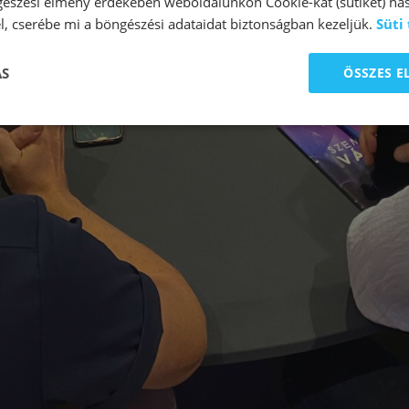
észési élmény érdekében weboldalunkon Cookie-kat (sütiket) has
l, cserébe mi a böngészési adataidat biztonságban kezeljük.
Süti
ÁS
ÖSSZES 