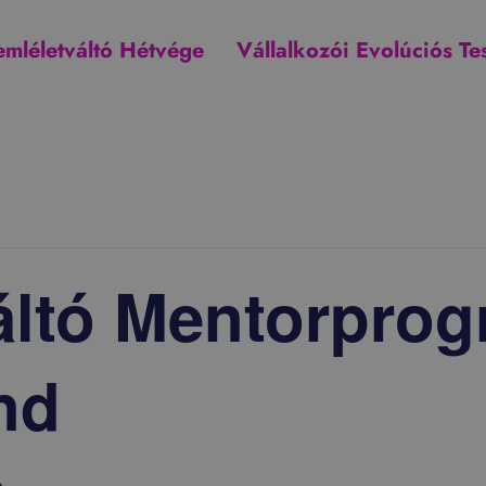
emléletváltó Hétvége
Vállalkozói Evolúciós Te
áltó Mentorpro
nd