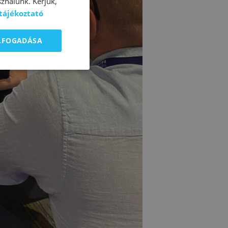
ználunk. Kérjük,
 tájékoztató
ELFOGADÁSA