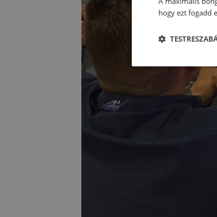
A maximális böng
hogy ezt fogadd e
TESTRESZAB