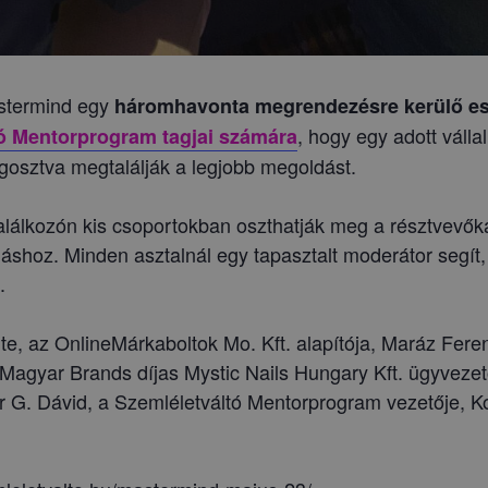
stermind egy
háromhavonta megrendezésre kerülő e
, hogy egy adott válla
ó Mentorprogram tagjai számára
gosztva megtalálják a legjobb megoldást.
álkozón kis csoportokban oszthatják meg a résztvevőkaz 
shoz. Minden asztalnál egy tapasztalt moderátor segít
.
e, az OnlineMárkaboltok Mo. Kft. alapítója, Maráz Ferenc
 Magyar Brands díjas Mystic Nails Hungary Kft. ügyvezető
ár G. Dávid, a Szemléletváltó Mentorprogram vezetője, 