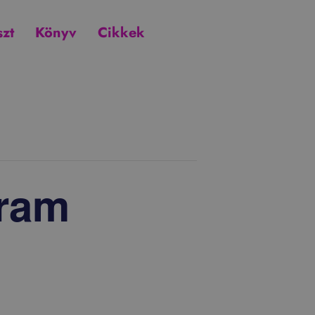
szt
Könyv
Cikkek
gram