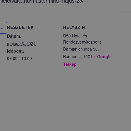
mleletvalto.hu/mastermind-majus-23/
RÉSZLETEK
HELYSZÍN
D50 Hotel és
Dátum:
Rendezvényközpont
május 23, 2024
Damjanich utca 50.
Időpont:
Budapest
,
1071
+ Google
09:00 - 13:00
Térkép