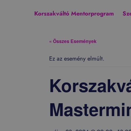
Korszakváltó Mentorprogram
Sz
« Összes Események
Ez az esemény elmúlt.
Korszakv
Mastermi