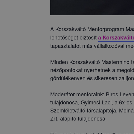
A Korszakváltó Mentorprogram Ma
lehetőséget biztosít
a Korszakvált
tapasztalatot más vállalkozóval me
Minden Korszakváltó Mastermind tal
nézőpontokat nyerhetnek a megoldá
gördülékenyen és sikeresen zajljon
Moderátor-mentoraink: Biros Levent
tulajdonosa, Gyimesi Laci, a 6x-os
Szemléletváltó társalapítója, Moln
Zrt. alapító tulajdonosa