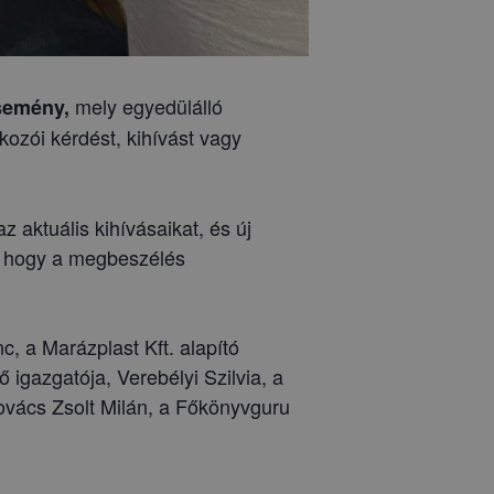
mely egyedülálló
semény,
lkozói kérdést, kihívást vagy
aktuális kihívásaikat, és új
, hogy a megbeszélés
, a Marázplast Kft. alapító
 igazgatója, Verebélyi Szilvia, a
Kovács Zsolt Milán, a Főkönyvguru